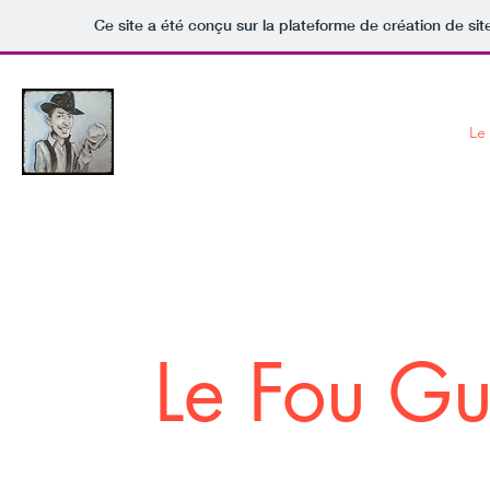
Ce site a été conçu sur la plateforme de création de sit
Mister F
The Bubble Man
Le
L'art visuel en un seul homme
Le Fou Gu