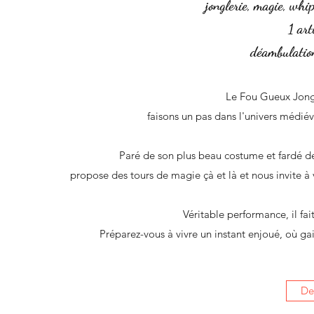
jonglerie, magie, whi
1 arti
déambulation
Le Fou Gueux Jongl
faisons un pas dans l'univers médiév
Paré de son plus beau costume et fardé de
propose des tours de magie çà et là et nous invite à 
Véritable performance, il fait
Préparez-vous à vivre un instant enjoué, où ga
De